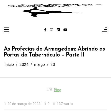
Pular
para
o
conteúdo
Author: Karin Mozena
Figura Pública: Karin Mozena.
As Profecias do Armagedom: Abrindo as
Portas do Tabernáculo – Parte II
Início
2024
março
20
Em
Blog
20 de março de 2024
0
137 words