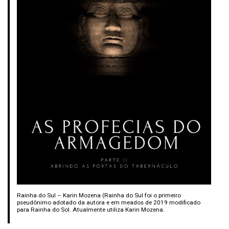
Rainha do Sul – Karin Mozena (Rainha do Sul foi o primeiro
pseudônimo adotado da autora e em meados de 2019 modificado
para Rainha do Sol. Atualmente utiliza Karin Mozena.