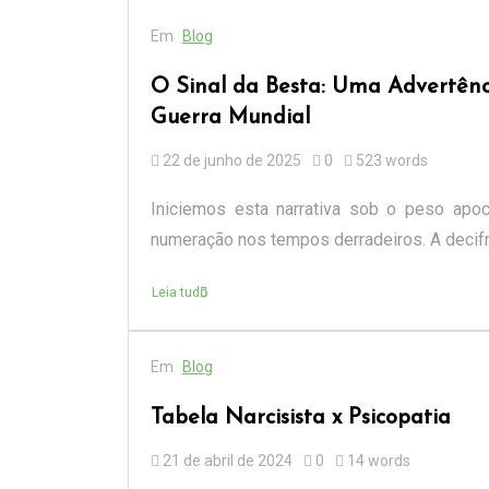
Em
Blog
O Sinal da Besta: Uma Advertênci
Guerra Mundial
22 de junho de 2025
0
523 words
Iniciemos esta narrativa sob o peso apo
numeração nos tempos derradeiros. A decifra
Leia tudo
Em
Blog
Tabela Narcisista x Psicopatia
21 de abril de 2024
0
14 words