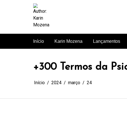
Pular
para
o
conteúdo
Figura Pública: Karin Mozena.
Início
Karin Mozena
Lançamentos
+300 Termos da Psi
Início
2024
março
24