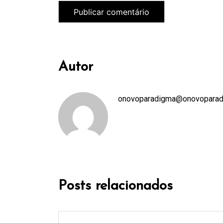
Autor
onovoparadigma@onovoparadi
Posts relacionados