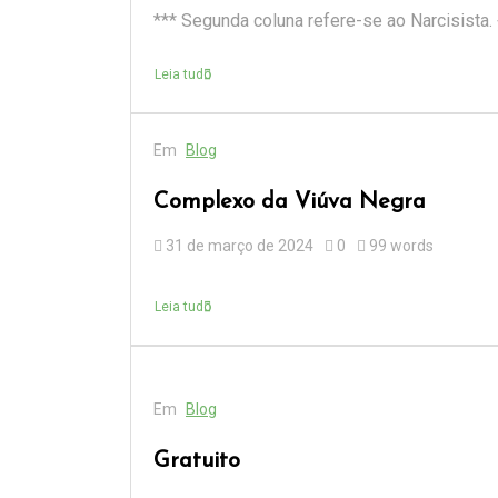
*** Segunda coluna refere-se ao Narcisista.
Leia tudo
Em
Blog
Complexo da Viúva Negra
31 de março de 2024
0
99 words
Leia tudo
Em
Blog
Gratuito