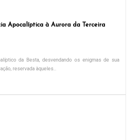
a Apocalíptica à Aurora da Terceira
calíptico da Besta, desvendando os enigmas de sua
ção, reservada àqueles...