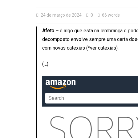
24 de março de 2024
0
66 words
Afeto –
é algo que está na lembrança e pode
decomposto envolve sempre uma certa dose 
com novas catexias (*ver catexias).
(…)