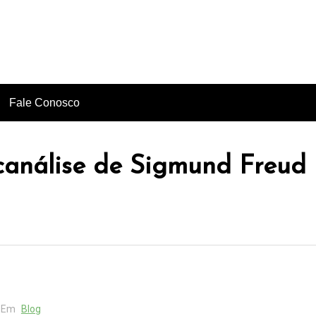
Author: Karin Mozena
Fale Conosco
canálise de Sigmund Freud
Em
Blog