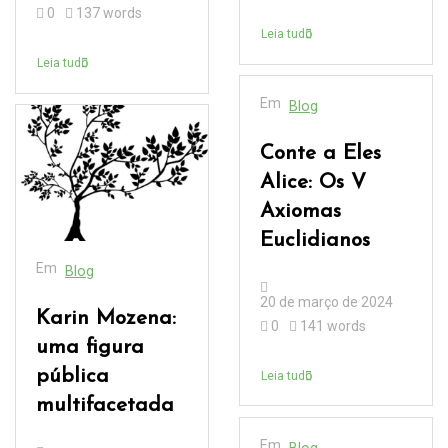
0
137 words
Leia tudo
Leia tudo
Em
Blog
Conte a Eles
Alice: Os V
Axiomas
Euclidianos
Em
Blog
20 de março de 2024
Karin Mozena:
0
141 words
uma figura
pública
Leia tudo
multifacetada
Em