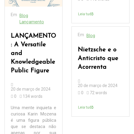
Leia tudo
Em
Blog
Lançamento
Em
LANÇAMENTO
Blog
: A Versatile
Nietzsche e o
and
Anticristo que
Knowledgeable
Acorrenta
Public Figure
20 de março de 2024
20 de março de 2024
0
72 words
0
134 words
Uma mente inquieta e
Leia tudo
curiosa Karin Mozena
é uma figura pública
que se destaca não
apenas por sua