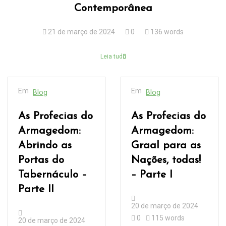
Contemporânea
21 de março de 2024
0
136 words
Leia tudo
Em
Em
Blog
Blog
As Profecias do
As Profecias do
Armagedom:
Armagedom:
Abrindo as
Graal para as
Portas do
Nações, todas!
Tabernáculo –
– Parte I
Parte II
20 de março de 2024
0
115 words
20 de março de 2024