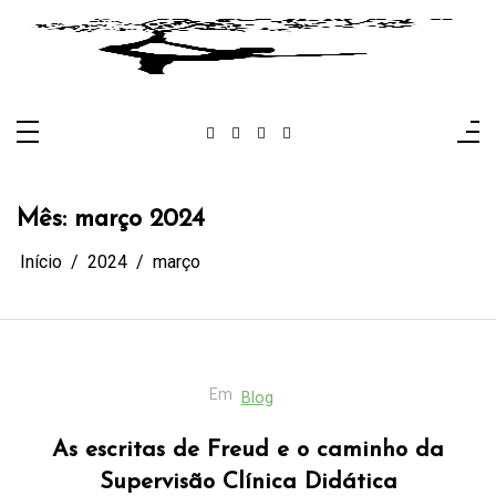
Pular
para
o
conteúdo
Author: Karin Mozena
Figura Pública: Karin Mozena.
Mês:
março 2024
Início
2024
março
Em
Blog
As escritas de Freud e o caminho da
Supervisão Clínica Didática