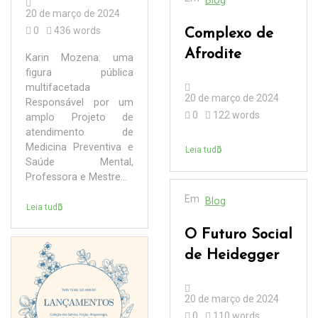
Blog
20 de março de 2024
0
436 words
Complexo de
Afrodite
Karin Mozena: uma
figura pública
multifacetada
20 de março de 2024
Responsável por um
0
122 words
amplo Projeto de
atendimento de
Medicina Preventiva e
Leia tudo
Saúde Mental,
Professora e Mestre...
Em
Blog
Leia tudo
O Futuro Social
de Heidegger
20 de março de 2024
0
110 words